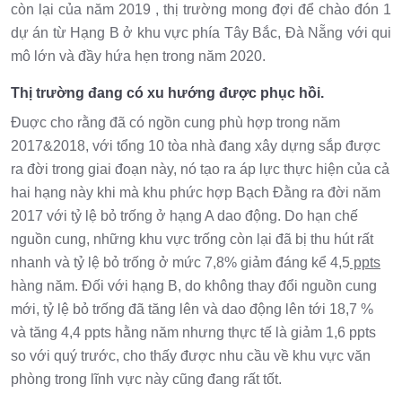
còn lại của năm 2019 , thị trường mong đợi để chào đón 1
dự án từ Hạng B ở khu vực phía Tây Bắc, Đà Nẵng với qui
mô lớn và đầy hứa hẹn trong năm 2020.
Thị trường đang có xu hướng được phục hồi.
Đuợc cho rằng đã có ngồn cung phù hợp trong năm
2017&2018, với tổng 10 tòa nhà đang xây dựng sắp được
ra đời trong giai đoạn này, nó tạo ra áp lực thực hiện của cả
hai hạng này khi mà khu phức hợp Bạch Đằng ra đời năm
2017 với tỷ lệ bỏ trống ở hạng A dao động. Do hạn chế
nguồn cung, những khu vực trống còn lại đã bị thu hút rất
nhanh và tỷ lệ bỏ trống ở mức 7,8% giảm đáng kể 4,5
ppts
hàng năm. Đối với hạng B, do không thay đổi nguồn cung
mới, tỷ lệ bỏ trống đã tăng lên và dao động lên tới 18,7 %
và tăng 4,4 ppts hằng năm nhưng thực tế là giảm 1,6 ppts
so với quý trước, cho thấy được nhu cầu về khu vực văn
phòng trong lĩnh vực này cũng đang rất tốt.