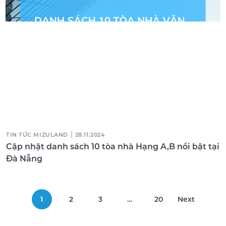
|
TIN TỨC MIZULAND
28.11.2024
Cập nhật danh sách 10 tòa nhà Hạng A,B nổi bật tại
Đà Nẵng
1
2
3
…
20
Next