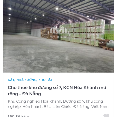
ĐẤT, NHÀ XƯỞNG, KHO BÃI
Cho thuê kho đường số 7, KCN Hòa Khánh mở
rộng – Đà Nẵng
Khu Công nghiệp Hòa Khánh, Đường số 7, khu công
nghiệp, Hòa Khánh Bắc, Liên Chiểu, Đà Nẵng, Việt Nam
1.50 $/tháng