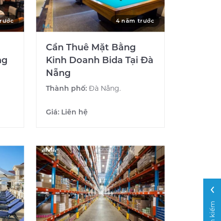
rước
4 năm trước
Cần Thuê Mặt Bằng
ng
Kinh Doanh Bida Tại Đà
Nẵng
Thành phố:
Đà Nẵng.
Giá:
Liên hệ