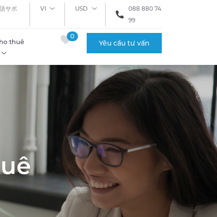
語サポ
VI
USD
088 880 74
99
0
ho thuê
Yêu cầu tư vấn
huê