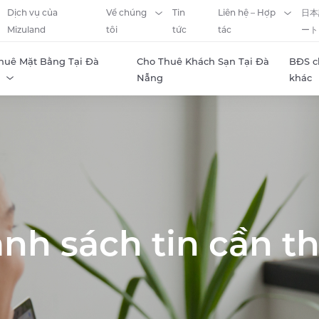
Dịch vụ của
Về chúng
Tin
Liên hệ – Hợp
日本
Mizuland
tôi
tức
tác
ート
huê Mặt Bằng Tại Đà
Cho Thuê Khách Sạn Tại Đà
BĐS c
Nẵng
khác
nh sách tin cần t