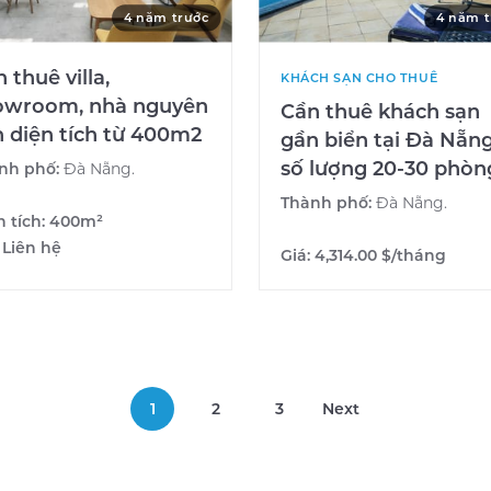
4 năm trước
4 năm t
 thuê villa,
KHÁCH SẠN CHO THUÊ
owroom, nhà nguyên
Cần thuê khách sạn
n diện tích từ 400m2
gần biển tại Đà Nẵng
số lượng 20-30 phòn
nh phố:
Đà Nẵng.
Thành phố:
Đà Nẵng.
n tích:
400m²
:
Liên hệ
Giá:
4,314.00 $/tháng
1
2
3
Next