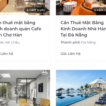
4 năm trước
4 năm t
m thuê mặt bằng
Cần Thuê Mặt Bằng
nh doanh quán Cafe
Kinh Doanh Nhà Hà
n Chợ Hàn
Tại Đà Nẵng
n:
Hải Châu.
Thành phố:
Đà Nẵng.
:
Liên hệ
Giá:
Liên hệ