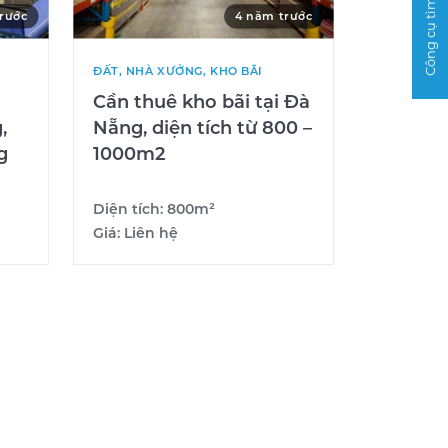
Công cụ tìm kiếm
rước
4 năm trước
ĐẤT, NHÀ XƯỞNG, KHO BÃI
Cần thuê kho bãi tại Đà
,
Nẵng, diện tích từ 800 –
g
1000m2
Diện tích:
800m²
Giá:
Liên hệ