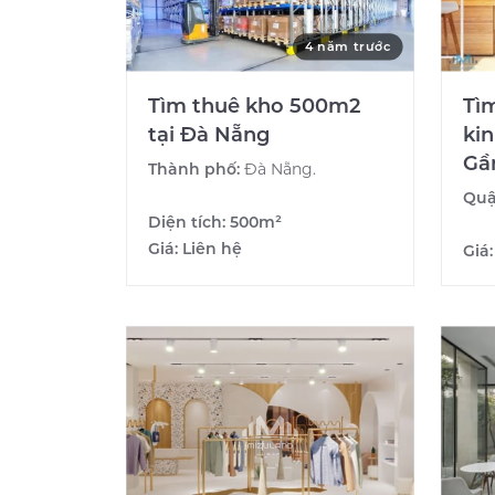
4 năm trước
Tìm thuê kho 500m2
Tì
tại Đà Nẵng
ki
Gầ
Thành phố:
Đà Nẵng.
Quậ
Diện tích:
500m²
Giá:
Liên hệ
Giá