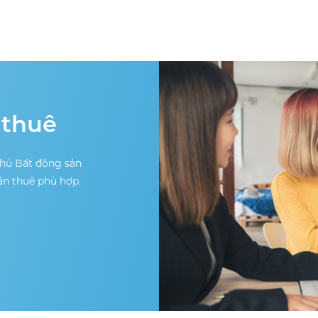
 thuê
chủ Bất động sản
ần thuê phù hợp.