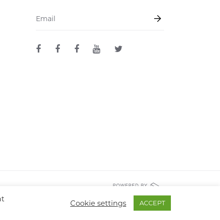
Email
*
at
Cookie settings
ACCEPT