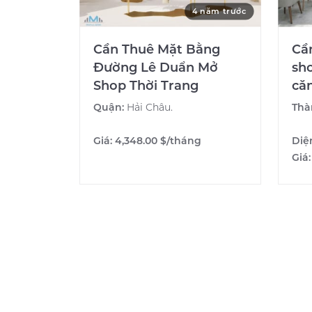
4 năm trước
Cần Thuê Mặt Bằng
Cần
Đường Lê Duẩn Mở
sh
Shop Thời Trang
că
Quận:
Hải Châu.
Thà
Giá:
4,348.00 $/tháng
Diệ
Giá