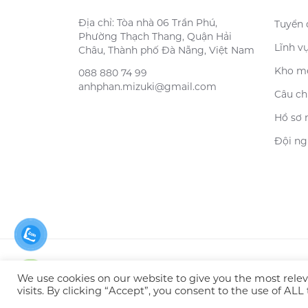
Địa chỉ: Tòa nhà 06 Trần Phú,
Tuyển
Phường Thạch Thang, Quận Hải
Lĩnh v
Châu, Thành phố Đà Nẵng, Việt Nam
Kho m
088 880 74 99
anhphan.mizuki@gmail.com
Câu ch
Hồ sơ 
Đội ng
© 2026 LLC Mizuki
We use cookies on our website to give you the most rel
visits. By clicking “Accept”, you consent to the use of ALL