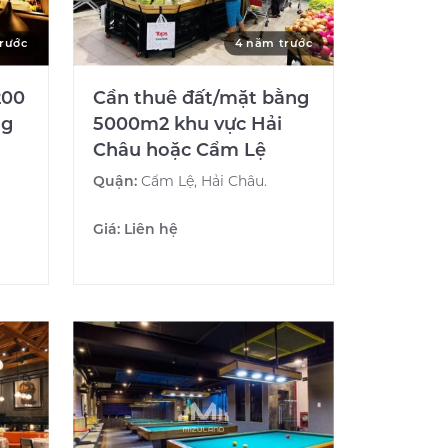
rước
4 năm trước
200
Cần thuê đất/mặt bằng
ng
5000m2 khu vực Hải
Châu hoặc Cẩm Lệ
Quận:
Cẩm Lệ, Hải Châu.
Giá:
Liên hệ