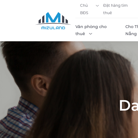
Chủ
Đặt hàng tìm
BĐS
thuê
Văn phòng cho
Cho T
thuê
Nẵng
Skip to content
Da