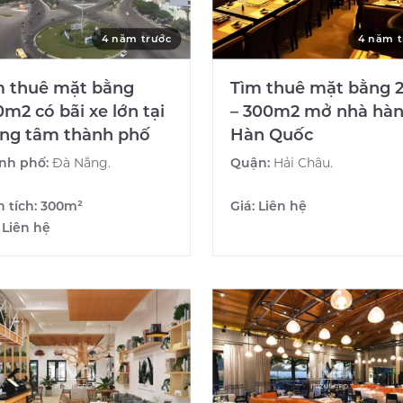
4 năm trước
4 năm t
m thuê mặt bằng
Tìm thuê mặt bằng 
m2 có bãi xe lớn tại
– 300m2 mở nhà hà
ung tâm thành phố
Hàn Quốc
nh phố:
Đà Nẵng.
Quận:
Hải Châu.
n tích:
300m²
Giá:
Liên hệ
:
Liên hệ