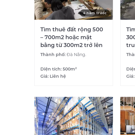
4 năm trước
Tìm thuê đất rộng 500
Tì
– 700m2 hoặc mặt
300
bằng từ 300m2 trở lên
tr
Thành phố:
Đà Nẵng.
Thà
Diện tích:
500m²
Diệ
Giá:
Liên hệ
Giá