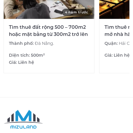
4 năm trước
Tìm thuê đất rộng 500 – 700m2
Tìm thuê m
hoặc mặt bằng từ 300m2 trở lên
mở nhà hà
Thành phố:
Đà Nẵng.
Quận:
Hải Ch
Diện tích:
500m²
Giá:
Liên hệ
Giá:
Liên hệ