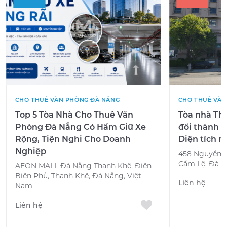
CHO THUÊ VĂN PHÒNG ĐÀ NẴNG
CHO THUÊ VĂN
Top 5 Tòa Nhà Cho Thuê Văn
Tòa nhà The
Phòng Đà Nẵng Có Hầm Giữ Xe
đổi thành v
Rộng, Tiện Nghi Cho Doanh
Diện tích 
Nghiệp
458 Nguyễn H
Cẩm Lệ, Đà N
AEON MALL Đà Nẵng Thanh Khê, Điện
Biên Phủ, Thanh Khê, Đà Nẵng, Việt
Liên hệ
Nam
Liên hệ