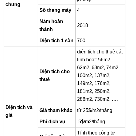
chung
Số thang máy
4
Năm hoàn
2018
thành
Diện tích 1 sàn
700
diện tích cho thuê cắt
linh hoạt: 56m2,
62m2, 63m2, 74m2,
Diện tích cho
100m2, 137m2,
thuê
149m2, 176m2,
181m2, 250m2,
286m2, 730m2, ….
Diện tích và
Giá tham khảo
từ 25$/m2/tháng
giá
Phí dịch vụ
5$/m2/tháng
Tính theo công tơ