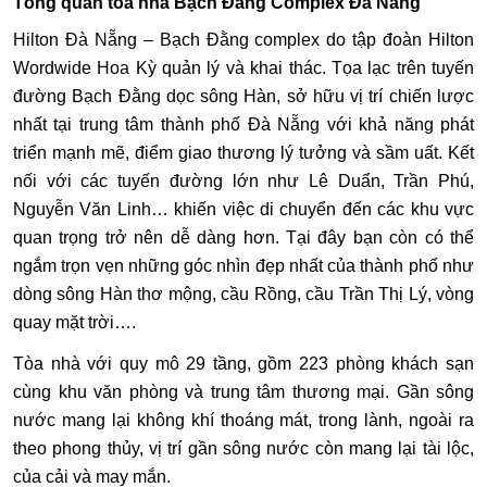
Tổng quan tòa nhà Bạch Đằng Complex Đà Nẵng
Hilton Đà Nẵng – Bạch Đằng complex do tập đoàn Hilton
Wordwide Hoa Kỳ quản lý và khai thác. Tọa lạc trên tuyến
đường
Bạch Đằng
dọc sông Hàn, sở hữu vị trí chiến lược
nhất tại trung tâm thành phố Đà Nẵng với khả năng phát
triển mạnh mẽ, điểm giao thương lý tưởng và sầm uất. Kết
nối với các tuyến đường lớn như Lê Duẩn, Trần Phú,
Nguyễn Văn Linh… khiến việc di chuyển đến các khu vực
quan trọng trở nên dễ dàng hơn. Tại đây bạn còn có thể
ngắm trọn vẹn những góc nhìn đẹp nhất của thành phố như
dòng sông Hàn thơ mộng, cầu Rồng, cầu Trần Thị Lý, vòng
quay mặt trời….
Tòa nhà với quy mô 29 tầng, gồm 223 phòng khách sạn
cùng khu văn phòng và trung tâm thương mại. Gần sông
nước mang lại không khí thoáng mát, trong lành, ngoài ra
theo phong thủy, vị trí gần sông nước còn mang lại tài lộc,
của cải và may mắn.