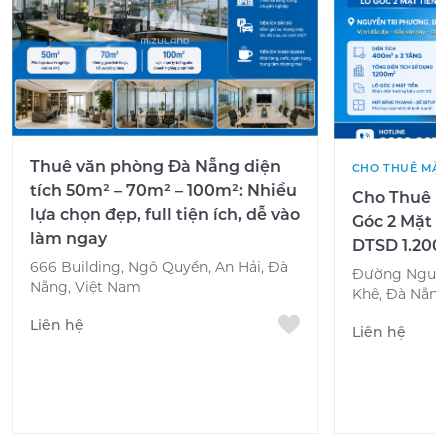
Thuê văn phòng Đà Nẵng diện
CHO THUÊ MẶT
tích 50m² – 70m² – 100m²: Nhiều
Cho Thuê M
lựa chọn đẹp, full tiện ích, dễ vào
Góc 2 Mặt T
làm ngay
DTSD 1.200
666 Building, Ngô Quyền, An Hải, Đà
Đường Nguyễ
Nẵng, Việt Nam
Khê, Đà Nẵng
Liên hệ
Liên hệ