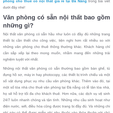
phòng cho thuê có nội thất giá rẻ tại Đà Nẵng
trong bài viết
dưới đây nhé!
Văn phòng có sẵn nội thất bao gồm
những gì?
Nội thất văn phòng có sẵn hầu như luôn có đầy đủ những trang
thiết bị cần thiết cho công việc, tiện nghi hơn rất nhiều so với
những văn phòng cho thuê thông thường khác. Khách hàng chỉ
cần sắp xếp lại theo mong muốn, nhằm mang đến những trải
nghiệm tuyệt vời nhất.
Những nội thất văn phòng có sẵn thường bao gồm bàn ghế, tủ
đựng hồ sơ, máy in hay photocopy, các thiết bị trình chiếu và một
số vật dụng phục vụ nhu cầu văn phòng khác. Thêm vào đó, tại
một số tòa nhà cho thuê văn phòng tại Đà nẵng có lễ tân tòa nhà,
họ sẽ hỗ trợ tối đa cho khách thuê. Hơn nữa, các dịch vụ vệ sinh
24/7 luôn nhanh chóng và tận tình. Những nhu cầu sinh hoạt như
điện nước, wifi, điều hòa cũng được trang bị đầy đủ. Và những chi
phí này có thể được miễn phí phụ thuộc vào thỏa thuận với chủ