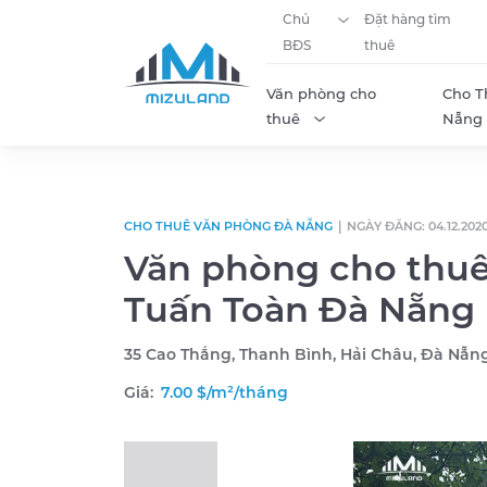
Chủ
Đặt hàng tìm
BĐS
thuê
Văn phòng cho
Cho T
thuê
Nẵng
Skip to content
CHO THUÊ VĂN PHÒNG ĐÀ NẴNG
|
NGÀY ĐĂNG: 04.12.202
Văn phòng cho thuê 
Tuấn Toàn Đà Nẵng
35 Cao Thắng, Thanh Bình, Hải Châu, Đà Nẵn
Giá:
7.00 $/m²/tháng