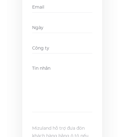
Email
*
Ngày
DD
slash
MM
Company
*
slash
YYYY
Message
*
Mizuland hỗ trợ đưa đón
khách hàng bằng ô tô nếu