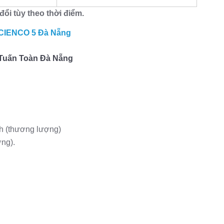
đổi tùy theo thời điểm.
 CIENCO 5 Đà Nẵng
à Tuấn Toàn Đà Nẵng
nh (thương lượng)
ợng).