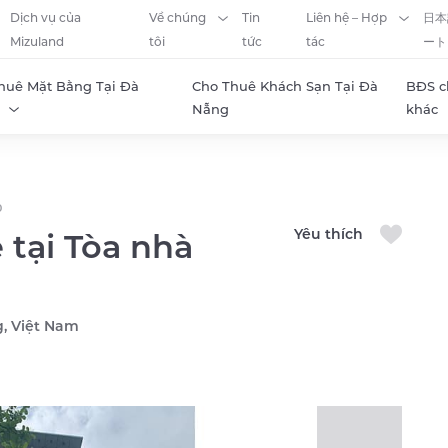
Dịch vụ của
Về chúng
Tin
Liên hệ – Hợp
日本
Mizuland
tôi
tức
tác
ート
huê Mặt Bằng Tại Đà
Cho Thuê Khách Sạn Tại Đà
BĐS c
Nẵng
khác
0
Yêu thích
tại Tòa nhà
g, Việt Nam