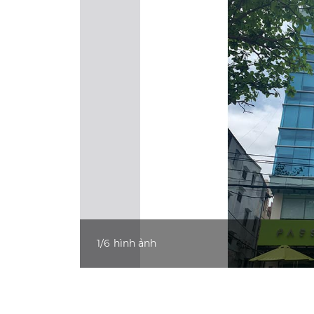
1
/
6
hình ảnh