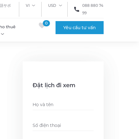
語サポ
VI
USD
088 880 74
99
0
ho thuê
Yêu cầu tư vấn
Đặt lịch đi xem
Name
*
Phone
*