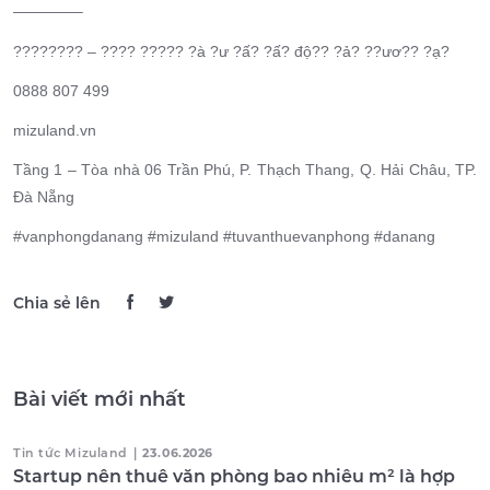
————–
???????? – ???? ????? ?à ?ư ?ấ? ?ấ? độ?? ?ả? ??ươ?? ?ạ?
0888 807 499
mizuland.vn
Tầng 1 – Tòa nhà 06 Trần Phú, P. Thạch Thang, Q. Hải Châu, TP.
Đà Nẵng
#vanphongdanang #mizuland #tuvanthuevanphong #danang
Chia sẻ lên
Bài viết mới nhất
Tin tức Mizuland
|
23.06.2026
Startup nên thuê văn phòng bao nhiêu m² là hợp