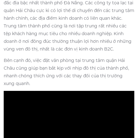
đắc địa bậc nhất thành phố Đà Nẵng. Các công ty tọa lạc tại
quận Hải Châu cực kì có lợi thế di chuyển đến các trung tâm
hành chính, các địa điểm kinh doanh có liên quan khác.
Trung tâm thành phố cũng là nơi tập trung rất nhiều các
tệp khách hàng mục tiêu cho nhiều doanh nghiệp. Kinh
doanh ở nơi đông đúc thường thuận lợi hơn nhiều ở những
vùng ven đô thị, nhất là các đơn vị kinh doanh B2C.
Bên cạnh đó, việc đặt văn phòng tại trung tâm quận Hải
Châu cũng giúp bạn bắt kịp với nhịp đô thị của thành phố,
nhanh chóng thích ứng với các thay đổi của thị trường
xung quanh.
V
i
d
e
o
P