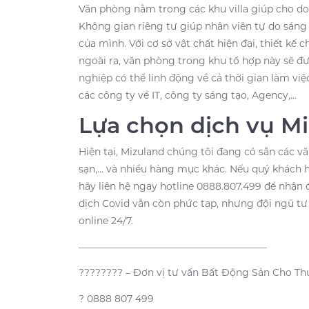
Văn phòng nằm trong các khu villa giúp cho do
Không gian riêng tư giúp nhân viên tự do sáng 
của mình. Với cơ sở vật chất hiện đại, thiết kế
ngoài ra, văn phòng trong khu tổ hợp này sẽ đư
nghiệp có thể linh động về cả thời gian làm việ
các công ty về IT, công ty sáng tạo, Agency,…
Lựa chọn dịch vụ M
Hiện tại, Mizuland chúng tôi đang có sẵn các vă
sạn,… và nhiều hàng mục khác. Nếu quý khách h
hãy liên hệ ngay hotline 0888.807.499 để nhận 
dịch Covid vẫn còn phức tạp, nhưng đội ngũ tư 
online 24/7.
———————————————————–
???????? – Đơn vị tư vấn Bất Động Sản Cho Th
? 0888 807 499