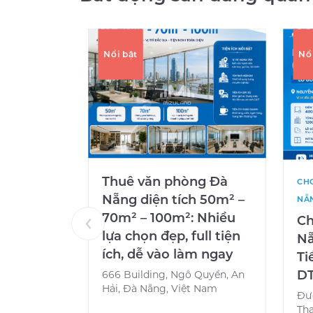
Nổi bật
Nổ
Thuê văn phòng Đà
CHO
Nẵng diện tích 50m² –
NẴ
70m² – 100m²: Nhiều
Ch
lựa chọn đẹp, full tiện
Nẵ
ích, dễ vào làm ngay
Ti
DT
666 Building, Ngô Quyền, An
Hải, Đà Nẵng, Việt Nam
Đư
Tha