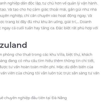
anh nghiệp dần độc lập, tự chủ hơn về quản lý vận hành.
tạo. Và tạo cho họ cảm giác thoải mái, gần gũi như nhà
 chuyên nghiệp, chỉ cần chuyển vào hoạt động ngay. Và
ợc trang bị đầy đủ như khu ăn uống, giải trí,… Doanh
c ngay cả cuối tuần hay tăng ca. Đặc biệt rất phù hợp với
izuland
n phòng cho thuê trong các khu Villa, biệt thự, khách
àng đang có nhu cầu tìm hiểu thêm thông tin chi tiết,
được tư vấn hoàn toàn miễn phí. Mặc dù diễn biến của
vấn viên của chúng tôi vẫn luôn túc trực sẵn sàng tư vấn
uê chuyên nghiệp đầu tiên tại Đà Nẵng