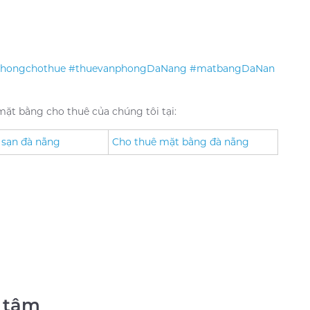
hongchothue
#thuevanphongDaNang
#matbangDaNan
ặt bằng cho thuê của chúng tôi tại:
 sạn đà nẵng
Cho thuê mặt bằng đà nẵng
 tâm