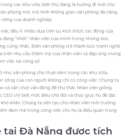
trong các khu villa, biệt thự đang là hướng đi mới cho
văn phòng mở, mô hình không gian văn phòng đa năng,
u riêng của doanh nghiệp.
iệc đều ít nhiều dựa trên sự kích thích, tác động của
ta đang “nhốt” nhân viên của mình trong những bức
ng cứng nhắc. Biến văn phòng trở thành bức tranh nghệ
ựa trên nhu cầu thẩm mỹ của nhân viên và đáp ứng mong
 việc tại công sở.
ó như văn phòng cho thuê nằm trong các khu Villa,
ộc sống của con người không chỉ có công việc. Chúng ta
ạo và cần chút vận động để thư thái. Nhân viên giống
 CEO chỉ biết một điều chờ đợi và thúc giục họ để đạt
t khó khăn. Chúng ta nên tạo cho nhân viên môi trường
 niềm đam mê trong công việc cho họ là điều quan trọng
 tại Đà Nẵng được tích