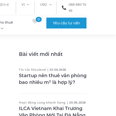
語サポ
VI
USD
088 880 74
99
0
ho thuê
Yêu cầu tư vấn
Bài viết mới nhất
Tin tức Mizuland
|
23.06.2026
Startup nên thuê văn phòng
bao nhiêu m² là hợp lý?
Hoạt động cùng khách hàng
|
20.06.2026
ILCA Vietnam Khai Trương
Văn Phòng Mới Tại Đà Nẵng