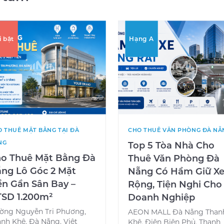
i bật
Hạng A
 THUÊ MẶT BẰNG TẠI ĐÀ
CHO THUÊ VĂN PHÒNG ĐÀ NẴ
NG
Top 5 Tòa Nhà Cho
o Thuê Mặt Bằng Đà
Thuê Văn Phòng Đà
ng Lô Góc 2 Mặt
Nẵng Có Hầm Giữ X
ền Gần Sân Bay –
Rộng, Tiện Nghi Cho
SD 1.200m²
Doanh Nghiệp
ờng Nguyễn Tri Phương,
AEON MALL Đà Nẵng Than
nh Khê, Đà Nẵng, Việt
Khê, Điện Biên Phủ, Thanh