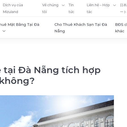
Dịch vụ của
Về chúng
Tin
Liên hệ – Hợp
日本
Mizuland
tôi
tức
tác
ート
huê Mặt Bằng Tại Đà
Cho Thuê Khách Sạn Tại Đà
BĐS c
Nẵng
khác
 tại Đà Nẵng tích hợp
o không?