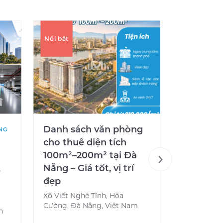
Nổi bật
Nổi bật
Danh sách văn phòng
X2 OFFI
NG
cho thuê diện tích
Không gi
100m²–200m² tại Đà
hiện đại
Nẵng – Giá tốt, vị trí
tâm Đà 
e
đẹp
458 Nguyễn
Trung, Cẩm 
Xô Viết Nghệ Tĩnh, Hòa
Nam
Cường, Đà Nẵng, Việt Nam
h