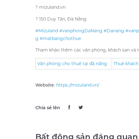
? mizuland.vn
? 150 Duy Tân, Đà Nẵng
#Mizuland
#vanphongDaNang
#Danang
#vanp
g
#matbangchothue
Tham khảo thêm các văn phòng, khách sạn và m
Văn phòng cho thuê tại đà nẵng
Thuê khách
Website
:
https://mizuland.vn/
Chia sẻ lên
Bất động sản đáng quan