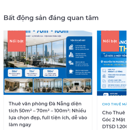
Bất động sản đáng quan tâm
Nổi bật
Nổi bật
Thuê văn phòng Đà Nẵng diện
CHO THUÊ MẶT
tích 50m² – 70m² – 100m²: Nhiều
Cho Thuê M
lựa chọn đẹp, full tiện ích, dễ vào
Góc 2 Mặt T
làm ngay
DTSD 1.200