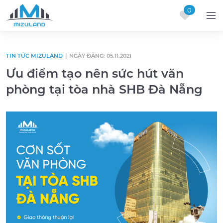
0
Skip to content
TIN TỨC MIZULAND
|
NGÀY ĐĂNG: 05.11.2021
Ưu điểm tạo nên sức hút văn
phòng tại tòa nhà SHB Đà Nẵng