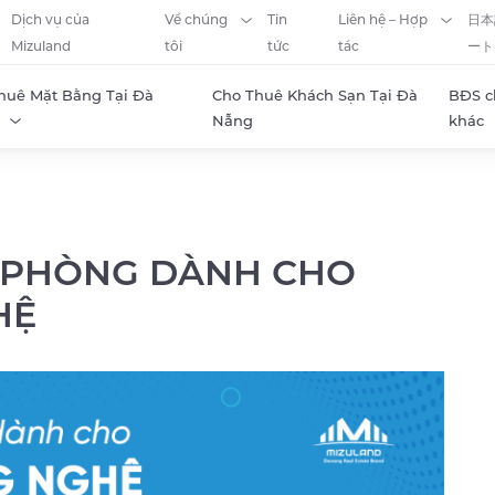
Dịch vụ của
Về chúng
Tin
Liên hệ – Hợp
日本
Mizuland
tôi
tức
tác
ート
huê Mặt Bằng Tại Đà
Cho Thuê Khách Sạn Tại Đà
BĐS c
Nẵng
khác
N PHÒNG DÀNH CHO
HỆ