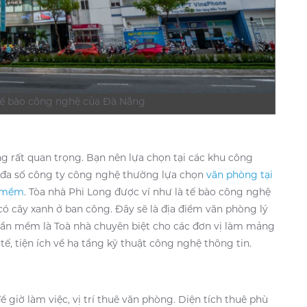
 tế bào công nghệ của Đà Nẵng
ng rất quan trọng. Bạn nên lựa chọn tại các khu công
, đa số công ty công nghệ thường lựa chọn
văn phòng tại
n mềm
. Tòa nhà Phi Long được ví như là tế bào công nghệ
 có cây xanh ở ban công. Đây sẽ là địa điểm văn phòng lý
ần mềm là Toà nhà chuyên biệt cho các đơn vị làm mảng
ế, tiện ích về hạ tầng kỹ thuật công nghệ thông tin.
 giờ làm việc, vị trí thuê văn phòng. Diện tích thuê phù