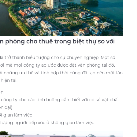
n phòng cho thuê trong biệt thự so với
ã trở thành biểu tượng cho sự chuyên nghiệp. Một số
nơi mà mọi công ty ao ước được đặt văn phòng tại đó.
ới những ưu thế và tính hợp thời cũng đã tạo nên một làn
iện tại.
ơn
 công ty cho các tình huống cần thiết với cơ sở vật chất
ện đại)
i gian làm việc
 lượng người tiếp xúc ở không gian làm việc