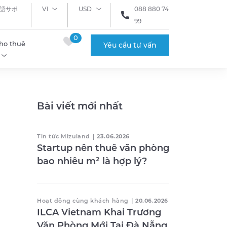
語サポ
VI
USD
088 880 74
99
0
ho thuê
Yêu cầu tư vấn
Bài viết mới nhất
Tin tức Mizuland
|
23.06.2026
Startup nên thuê văn phòng
bao nhiêu m² là hợp lý?
Hoạt động cùng khách hàng
|
20.06.2026
ILCA Vietnam Khai Trương
Văn Phòng Mới Tại Đà Nẵng