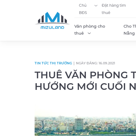
Chủ
Đặt hàng tìm
BĐS
thuê
Văn phòng cho
Cho T
thuê
Nẵng
Skip to content
TIN TỨC THỊ TRƯỜNG
|
NGÀY ĐĂNG: 16.09.2021
THUÊ VĂN PHÒNG T
HƯỚNG MỚI CUỐI N