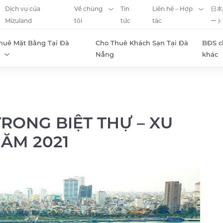
Dịch vụ của
Về chúng
Tin
Liên hệ – Hợp
日本
Mizuland
tôi
tức
tác
ート
huê Mặt Bằng Tại Đà
Cho Thuê Khách Sạn Tại Đà
BĐS c
Nẵng
khác
RONG BIỆT THỰ – XU
ĂM 2021