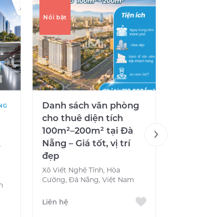
Nổi bật
Nổi bật
Danh sách văn phòng
X2 OFFI
NG
cho thuê diện tích
Không gi
100m²–200m² tại Đà
hiện đại
Nẵng – Giá tốt, vị trí
tâm Đà 
e
đẹp
458 Nguyễn
Trung, Cẩm 
Xô Viết Nghệ Tĩnh, Hòa
Nam
Cường, Đà Nẵng, Việt Nam
h
Liên hệ
Liên hệ