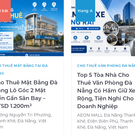
i bật
Hạng A
 THUÊ MẶT BẰNG TẠI ĐÀ
CHO THUÊ VĂN PHÒNG ĐÀ NẴ
NG
Top 5 Tòa Nhà Cho
o Thuê Mặt Bằng Đà
Thuê Văn Phòng Đà
ng Lô Góc 2 Mặt
Nẵng Có Hầm Giữ X
ền Gần Sân Bay –
Rộng, Tiện Nghi Cho
SD 1.200m²
Doanh Nghiệp
ờng Nguyễn Tri Phương,
AEON MALL Đà Nẵng Than
nh Khê, Đà Nẵng, Việt
Khê, Điện Biên Phủ, Thanh
m
Khê, Đà Nẵng, Việt Nam