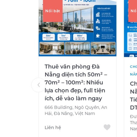
Nổi bật
Nổ
Thuê văn phòng Đà
CHO
Nẵng diện tích 50m² –
NẴ
70m² – 100m²: Nhiều
Ch
lựa chọn đẹp, full tiện
Nẵ
ích, dễ vào làm ngay
Ti
DT
666 Building, Ngô Quyền, An
Hải, Đà Nẵng, Việt Nam
Đư
Tha
Liên hệ
Na