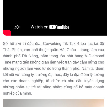
Sở hữu vị trí đắc địa, Coworking Tik Tak 4 toạ lạc tại 35
Thái Phiên, con phố thuộc quận Hải Châu – trung tâm của
thành phố Đà Nẵng, nằm trong tòa nhà hạng A Diamond
Time mang đến không gian làm việc tràn đầy cảm hứng cho
những người làm việc tự do trong thành phố. Nằm tại điểm
kết nối với công ty, trường đại học, đây là địa điểm lý tưởng
cho các doanh nghiệp, tổ chức có nhu cầu tuyển dụng
những nhân sự trẻ tài năng nhằm củng cố bộ máy doanh
nghiệp của mình.
V