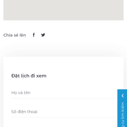
Chia sẻ lên
Đặt lịch đi xem
Name
*
Công cụ tìm kiếm
Phone
*