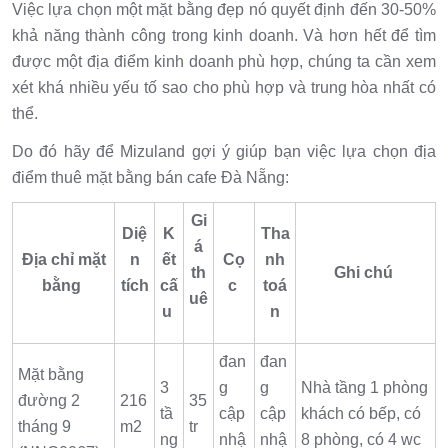
Việc lựa chọn một mặt bằng đẹp nó quyết định đến 30-50%
khả năng thành công trong kinh doanh. Và hơn hết để tìm
được một địa điểm kinh doanh phù hợp, chúng ta cần xem
xét khá nhiều yếu tố sao cho phù hợp và trung hòa nhất có
thể.
Do đó hãy để Mizuland gợi ý giúp bạn việc lựa chọn địa
điểm thuê mặt bằng bán cafe Đà Nẵng:
Gi
Diệ
K
Tha
á
Địa chỉ mặt
n
ết
Cọ
nh
th
Ghi chú
bằng
tích
cấ
c
toá
uê
u
n
đan
đan
Mặt bằng
3
g
g
Nhà tầng 1 phòng
đường 2
216
35
tầ
cập
cập
khách có bếp, có
tháng 9
m2
tr
ng
nhậ
nhậ
8 phòng, có 4 wc