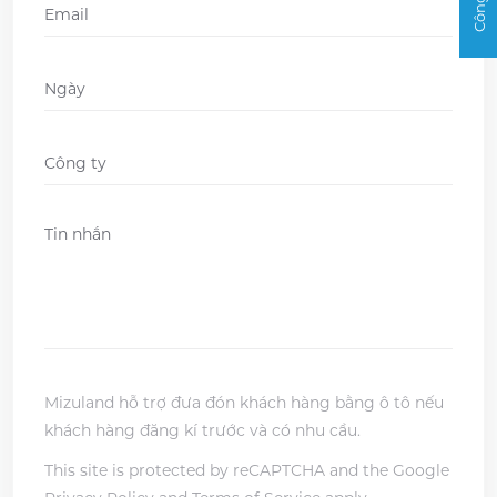
Email
*
Ngày
DD
slash
Company
*
MM
slash
Message
*
YYYY
Mizuland hỗ trợ đưa đón khách hàng bằng ô tô nếu
khách hàng đăng kí trước và có nhu cầu.
This site is protected by reCAPTCHA and the Google