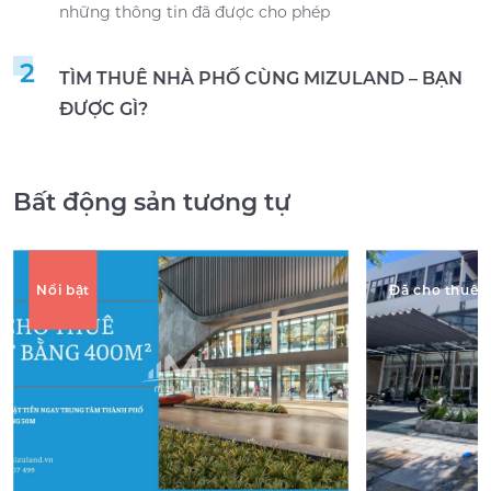
những thông tin đã được cho phép
2
TÌM THUÊ NHÀ PHỐ CÙNG MIZULAND – BẠN
ĐƯỢC GÌ?
Bất động sản tương tự
Nổi bật
Đã cho thuê