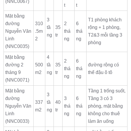
(NNC0067)
t
t
Mặt bằng
3
T1 phòng khách
đường
310
2
6
tầ
35
rộng + 1 phòng,
Nguyễn Văn
.5m
thá
thá
ng
tr
T2&3 mỗi tầng 3
Linh
2
ng
ng
phòng
(NNC0035)
Mặt bằng
4
2
6
đường 2
500
tầ
35
đường rộng có
thá
thá
tháng 9
m2
ng
tr
thể đậu ô tô
ng
ng
(NNC0071)
Mặt bằng
Tầng 1 trống suốt,
3
đường
3
6
Tầng 3 có 3
337
tầ
40
Nguyễn Văn
thá
thá
phòng, mặt bằng
m2
ng
tr
Linh
ng
ng
không cho thuê
(NNC0033)
làm ăn uống