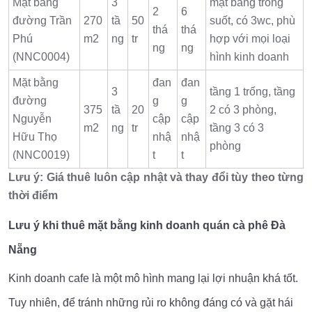
Mặt bằng
3
mặt bằng trống
2
6
đường Trần
270
tầ
50
suốt, có 3wc, phù
thá
thá
Phú
m2
ng
tr
hợp với mọi loại
ng
ng
(NNC0004)
hình kinh doanh
Mặt bằng
đan
đan
3
tầng 1 trống, tầng
đường
g
g
375
tầ
20
2 có 3 phòng,
Nguyễn
cập
cập
m2
ng
tr
tầng 3 có 3
Hữu Thọ
nhậ
nhậ
phòng
(NNC0019)
t
t
Lưu ý: Giá thuê luôn cập nhật và thay đổi tùy theo từng
thời điểm
Lưu ý khi thuê mặt bằng kinh doanh quán cà phê Đà
Nẵng
Kinh doanh cafe là một mô hình mang lại lợi nhuận khá tốt.
Tuy nhiên, để tránh những rủi ro không đáng có và gặt hái