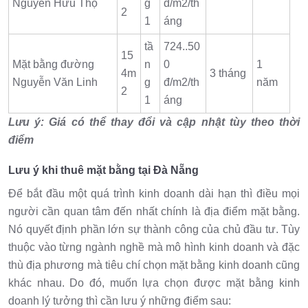
Nguyễn Hữu Thọ
g
đ/m2/th
2
1
áng
tầ
724..50
15
Mặt bằng đường
n
0
1
4m
3 tháng
Nguyễn Văn Linh
g
đ/m2/th
năm
2
1
áng
Lưu ý: Giá có thể thay đổi và cập nhật tùy theo thời
điểm
Lưu ý khi thuê mặt bằng tại Đà Nẵng
Để bắt đầu một quá trình kinh doanh dài hạn thì điều mọi
người cần quan tâm đến nhất chính là địa điểm mặt bằng.
Nó quyết định phần lớn sự thành công của chủ đầu tư. Tùy
thuộc vào từng ngành nghề mà mô hình kinh doanh và đặc
thù địa phương mà tiêu chí chọn mặt bằng kinh doanh cũng
khác nhau. Do đó, muốn lựa chọn được mặt bằng kinh
doanh lý tưởng thì cần lưu ý những điểm sau: