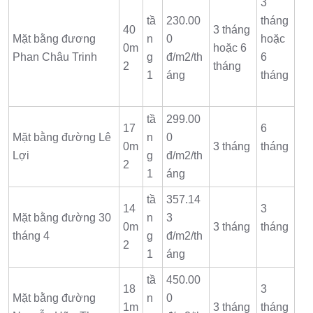
3
tầ
230.00
tháng
40
3 tháng
Mặt bằng đương
n
0
hoặc
0m
hoặc 6
Phan Châu Trinh
g
đ/m2/th
6
2
tháng
1
áng
tháng
tầ
299.00
17
6
Mặt bằng đường Lê
n
0
0m
3 tháng
tháng
Lợi
g
đ/m2/th
2
1
áng
tầ
357.14
14
3
Mặt bằng đường 30
n
3
0m
3 tháng
tháng
tháng 4
g
đ/m2/th
2
1
áng
tầ
450.00
18
3
Mặt bằng đường
n
0
1m
3 tháng
tháng