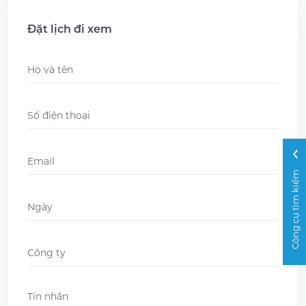
Đặt lịch đi xem
Name
*
Phone
*
Email
*
Công cụ tìm kiếm
Ngày
DD
slash
Company
*
MM
slash
Message
*
YYYY