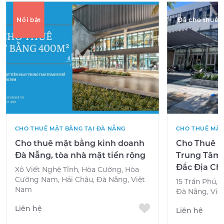
Nổi bật
Đã cho thuê
CHO THUÊ MẶT BẰNG TẠI ĐÀ NẴNG
CHO THUÊ MẶT
Cho thuê mặt bằng kinh doanh
Cho Thuê M
Đà Nẵng, tòa nhà mặt tiền rộng
Trung Tâm –
Đắc Địa Ch
Xô Viết Nghệ Tĩnh, Hòa Cường, Hòa
Cường Nam, Hải Châu, Đà Nẵng, Việt
15 Trần Phú, 
Nam
Đà Nẵng, Việ
Liên hệ
Liên hệ