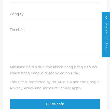
DD
slash
Company
*
MM
slash
Công cụ tìm kiếm
Message
*
YYYY
Mizuland hỗ trợ đưa đón khách hàng bằng ô tô nếu
khách hàng đăng kí trước và có nhu cầu.
This site is protected by reCAPTCHA and the Google
Privacy Policy
and
Terms of Service
apply.