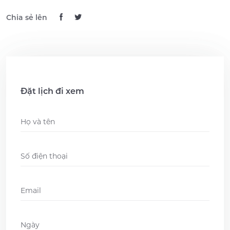
Chia sẻ lên
Đặt lịch đi xem
Name
*
Phone
*
Email
*
Ngày