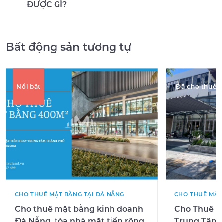
ĐƯỢC GÌ?
Bất động sản tương tự
Nổi bật
Đã cho thuê
CHO THUÊ MẶT BẰNG TẠI ĐÀ NẴNG
CHO THUÊ MẶT
Cho thuê mặt bằng kinh doanh
Cho Thuê M
Đà Nẵng, tòa nhà mặt tiền rộng
Trung Tâm –