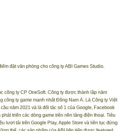
a điểm đặt văn phòng cho công ty ABI Games Studio.
uộc công ty CP OneSoft. Công ty được thành lập năm
ng công ty game mạnh nhất Đông Nam Á. Là Công ty Việt
n cầu năm 2021 và là đối tác số 1 của Google, Facebook
phát triển các dòng game trên nền tảng điện thoại. Tiêu
ệu lượt tải trên Google Play, Apple Store và liên tục đứng
hững thế, các sản phẩm của ABI liên tiếp được featured