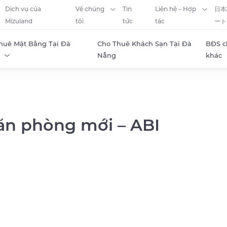
Dịch vụ của
Về chúng
Tin
Liên hệ – Hợp
日本
Mizuland
tôi
tức
tác
ート
huê Mặt Bằng Tại Đà
Cho Thuê Khách Sạn Tại Đà
BĐS c
Nẵng
khác
ăn phòng mới – ABI