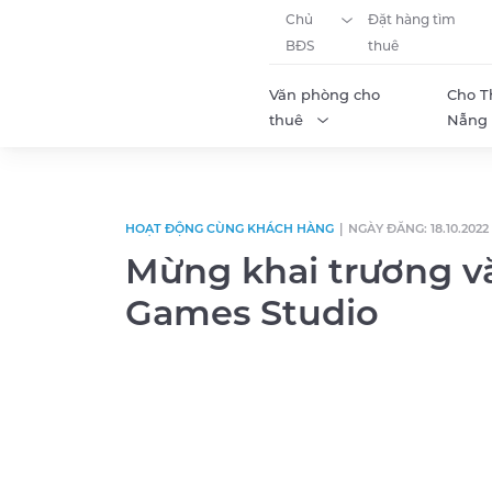
Chủ
Đặt hàng tìm
BĐS
thuê
Văn phòng cho
Cho T
thuê
Nẵng
Skip to content
HOẠT ĐỘNG CÙNG KHÁCH HÀNG
|
NGÀY ĐĂNG: 18.10.2022
Mừng khai trương v
Games Studio