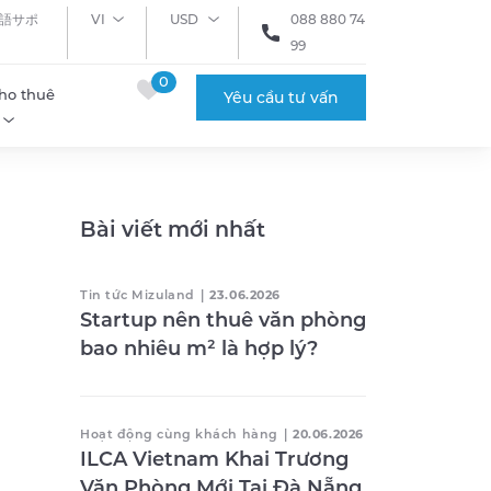
語サポ
VI
USD
088 880 74
99
0
ho thuê
Yêu cầu tư vấn
Bài viết mới nhất
Tin tức Mizuland
|
23.06.2026
Startup nên thuê văn phòng
bao nhiêu m² là hợp lý?
Hoạt động cùng khách hàng
|
20.06.2026
ILCA Vietnam Khai Trương
Văn Phòng Mới Tại Đà Nẵng