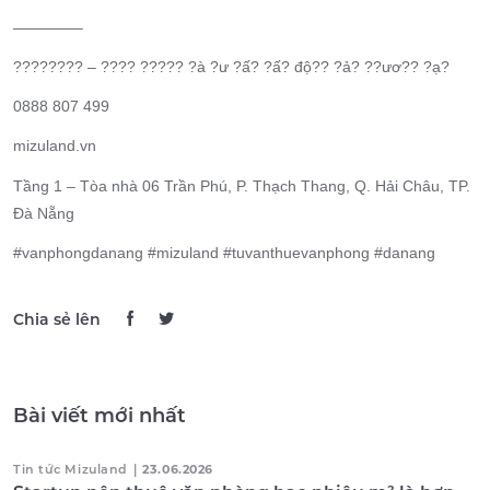
————–
???????? – ???? ????? ?à ?ư ?ấ? ?ấ? độ?? ?ả? ??ươ?? ?ạ?
0888 807 499
mizuland.vn
Tầng 1 – Tòa nhà 06 Trần Phú, P. Thạch Thang, Q. Hải Châu, TP.
Đà Nẵng
#vanphongdanang #mizuland #tuvanthuevanphong #danang
Chia sẻ lên
Bài viết mới nhất
Tin tức Mizuland
|
23.06.2026