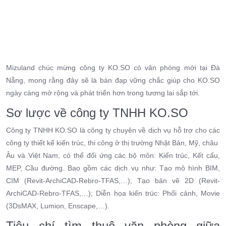
Mizuland chúc mừng công ty KO.SO có văn phòng mới tại Đà
Nẵng, mong rằng đây sẽ là bàn đạp vững chắc giúp cho KO.SO
ngày càng mở rộng và phát triển hơn trong tương lai sắp tới.
Sơ lược về công ty TNHH KO.SO
Công ty TNHH KO.SO là công ty chuyên về dịch vụ hỗ trợ cho các
công ty thiết kế kiến trúc, thi công ở thị trường Nhật Bản, Mỹ, châu
Âu và Việt Nam, có thể đối ứng các bộ môn: Kiến trúc, Kết cấu,
MEP, Cầu đường. Bao gồm các dịch vụ như: Tạo mô hình BIM,
CIM (Revit-ArchiCAD-Rebro-TFAS,…); Tạo bản vẽ 2D (Revit-
ArchiCAD-Rebro-TFAS,…); Diễn họa kiến trúc: Phối cảnh, Movie
(3DsMAX, Lumion, Enscape,…).
Tiêu chí tìm thuê văn phòng giữa