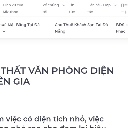
Dịch vụ của
Về chúng
Tin
Liên hệ – Hợp
日本
Mizuland
tôi
tức
tác
ート
huê Mặt Bằng Tại Đà
Cho Thuê Khách Sạn Tại Đà
BĐS c
Nẵng
khác
ỘI THẤT VĂN PHÒNG DIỆN
ÊN GIA
việc có diện tích nhỏ, việc