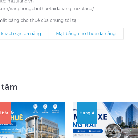
te: mizuland.vn
.com/vanphongchothuetaidanang.mizuland/
ặt bằng cho thuê của chúng tôi tại:
 khách sạn đà nẵng
Mặt bằng cho thuê đà nẵng
 tâm
i bật
Hạng A