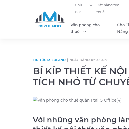
Chủ
Đặt hàng tìm
BĐS
thuê
Văn phòng cho
Cho T
thuê
Nẵng
Skip to content
TIN TỨC MIZULAND
|
NGÀY ĐĂNG: 07.09.2019
BÍ KÍP THIẾT KẾ N
TÍCH NHỎ TỪ CHUY
Với những văn phòng làm 