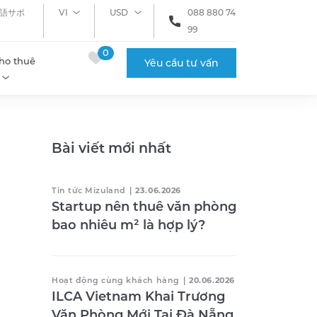
語サポ
VI
USD
088 880 74
99
0
ho thuê
Yêu cầu tư vấn
Bài viết mới nhất
Tin tức Mizuland
|
23.06.2026
Startup nên thuê văn phòng
bao nhiêu m² là hợp lý?
Hoạt động cùng khách hàng
|
20.06.2026
ILCA Vietnam Khai Trương
Văn Phòng Mới Tại Đà Nẵng