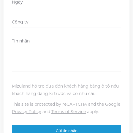
DD
slash
Company
*
MM
slash
Message
*
YYYY
Mizuland hỗ trợ đưa đón khách hàng bằng ô tô nếu
khách hàng đăng kí trước và có nhu cầu.
This site is protected by reCAPTCHA and the Google
Privacy Policy
and
Terms of Service
apply.