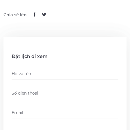
Chia sẻ lên
Đặt lịch đi xem
Name
*
Phone
*
Email
*
Ngày