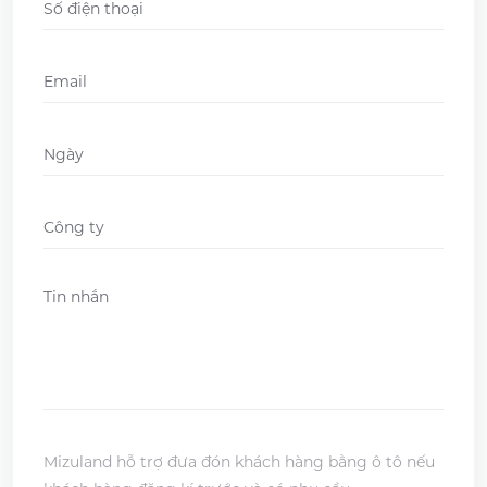
Email
*
Ngày
DD
slash
Company
*
MM
slash
Message
*
YYYY
Mizuland hỗ trợ đưa đón khách hàng bằng ô tô nếu