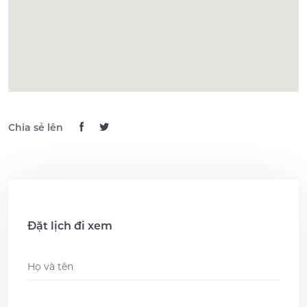
Chia sẻ lên
Đặt lịch đi xem
Name
*
Phone
*