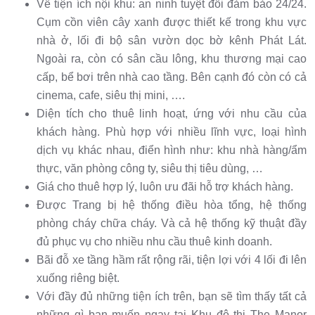
Về tiện ích nội khu: an ninh tuyệt đối đảm bảo 24/24.
Cụm cồn viên cây xanh được thiết kế trong khu vực
nhà ở, lối đi bộ sân vườn dọc bờ kênh Phát Lát.
Ngoài ra, còn có sân cầu lông, khu thương mại cao
cấp, bể bơi trên nhà cao tầng. Bên cạnh đó còn có cả
cinema, cafe, siêu thị mini, ….
Diện tích cho thuê linh hoạt, ứng với nhu cầu của
khách hàng. Phù hợp với nhiều lĩnh vực, loại hình
dịch vụ khác nhau, điển hình như: khu nhà hàng/ẩm
thực, văn phòng công ty, siêu thị tiêu dùng, …
Giá cho thuê hợp lý, luôn ưu đãi hỗ trợ khách hàng.
Được Trang bị hệ thống điều hòa tổng, hệ thống
phòng cháy chữa cháy. Và cả hệ thống kỹ thuật đầy
đủ phục vụ cho nhiều nhu cầu thuê kinh doanh.
Bãi đỗ xe tầng hầm rất rộng rãi, tiện lợi với 4 lối đi lên
xuống riêng biệt.
Với đầy đủ những tiện ích trên, bạn sẽ tìm thấy tất cả
những gì bạn muốn ngay tại Khu đô thị The Manor