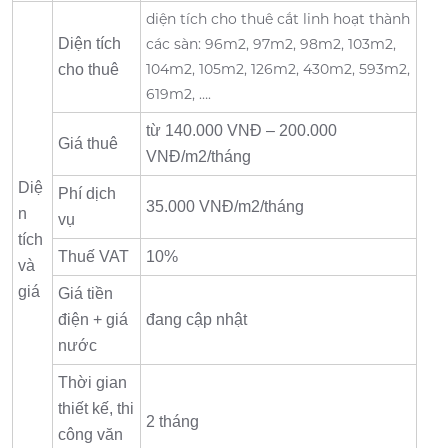
diện tích cho thuê cắt linh hoạt thành
Diện tích
các sàn: 96m2, 97m2, 98m2, 103m2,
104m2, 105m2, 126m2, 430m2, 593m2,
cho thuê
619m2, ….
từ 140.000 VNĐ – 200.000
Giá thuê
VNĐ/m2/tháng
Diệ
Phí dịch
35.000 VNĐ/m2/tháng
n
vụ
tích
Thuế VAT
10%
và
giá
Giá tiền
điện + giá
đang cập nhật
nước
Thời gian
thiết kế, thi
2 tháng
công văn