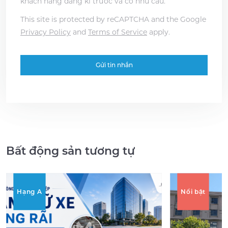
khách hàng đăng kí trước và có nhu cầu.
This site is protected by reCAPTCHA and the Google
Privacy Policy
and
Terms of Service
apply.
Bất động sản tương tự
Hạng A
Nổi bật