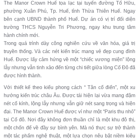
The Manor Crown Huế tọa lạc tại tuyến đường Tố Hữu,
phường Xuân Phú, Tp. Huế, tỉnh Thừa Thiên Huế. Ngay
bên cạnh UBND thành phố Huế. Dự án có vị trí đối diện
trường THCS Nguyễn Tri Phương, ngay khu trung tâm
hành chính mới.
Trong quá trình dày công nghiên cứu về văn hóa, giá trị
truyền thống. Và các nét kiến trúc mang vẻ đẹp cung đình
Huế. Được lấy cảm hứng về một “chiếc vương miện” lộng
lẫy nhưng vẫn tinh xảo đến từng chi tiết giữa lòng Cố Đô đã
được hình thành.
Với thiết kế theo kiểu phong cách “ Tân cổ điển”, một xu
hướng kiến trúc châu Âu. Được tái hiện lại vừa mang đậm
nét cổ kính, lộng lẫy nhưng vẫn giữ nét sang trọng và hiện
đại. The Manor Crown Huế được ví như một “Paris thu nhỏ”
tại Cố đô. Nơi đây không đơn thuần chỉ là một khu đô thị,
một chốn để về đầy sự bình yên. Mà nó thực sự trở thành
một tác phẩm nghệ thuật, một lựa chọn nêu bật niềm kiêu