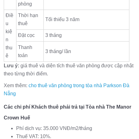
phòng
Điề
Thời hạn
Tối thiểu 3 năm
u
thuê
kiệ
Đặt cọc
3 tháng
n
Thanh
thu
3 tháng/ lần
toán
ê
Lưu ý:
giá thuê và diện tích thuê văn phòng được cập nhật
theo từng thời điểm.
Xem thêm:
cho thuê văn phòng trong tòa nhà Parkson Đà
Nẵng
Các chi phí Khách thuê phải trả tại Tòa nhà The Manor
Crown Huế
Phí dịch vụ: 35.000 VNĐ/m2/tháng
Thuế VAT: 10%.