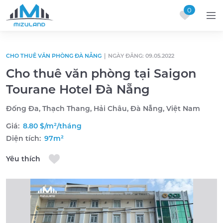
0
Skip to content
CHO THUÊ VĂN PHÒNG ĐÀ NẴNG
|
NGÀY ĐĂNG: 09.05.2022
Cho thuê văn phòng tại Saigon
Tourane Hotel Đà Nẵng
Đống Đa, Thạch Thang, Hải Châu, Đà Nẵng, Việt Nam
Giá:
8.80 $/m²/tháng
Diện tích:
97m²
Yêu thích