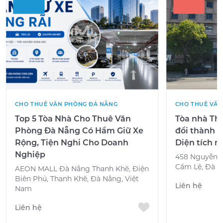
CHO THUÊ VĂN PHÒNG ĐÀ NẴNG
CHO THUÊ VĂN
Top 5 Tòa Nhà Cho Thuê Văn
Tòa nhà The
Phòng Đà Nẵng Có Hầm Giữ Xe
đổi thành v
Rộng, Tiện Nghi Cho Doanh
Diện tích 
Nghiệp
458 Nguyễn H
Cẩm Lệ, Đà N
AEON MALL Đà Nẵng Thanh Khê, Điện
Biên Phủ, Thanh Khê, Đà Nẵng, Việt
Liên hệ
Nam
Liên hệ