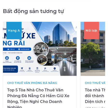
Bất động sản tương tự
Hạng A
Nổi bật
CHO THUÊ VĂN PHÒNG ĐÀ NẴNG
CHO THUÊ VĂN
Top 5 Tòa Nhà Cho Thuê Văn
Tòa nhà The
Phòng Đà Nẵng Có Hầm Giữ Xe
đổi thành v
Rộng, Tiện Nghi Cho Doanh
Diện tích 
Nghiệp