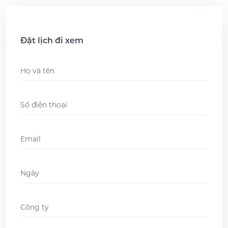
Đặt lịch đi xem
Name
*
Phone
*
Email
*
Ngày
DD
slash
Company
*
MM
slash