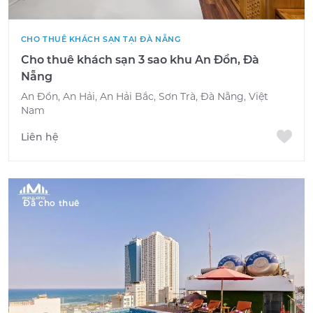
CHO THUÊ KHÁCH SẠN TẠI ĐÀ NẴNG
Cho thuê khách sạn 3 sao khu An Đồn, Đà
Nẵng
An Đồn, An Hải, An Hải Bắc, Sơn Trà, Đà Nẵng, Việt
Nam
Liên hệ
Đã cho thuê