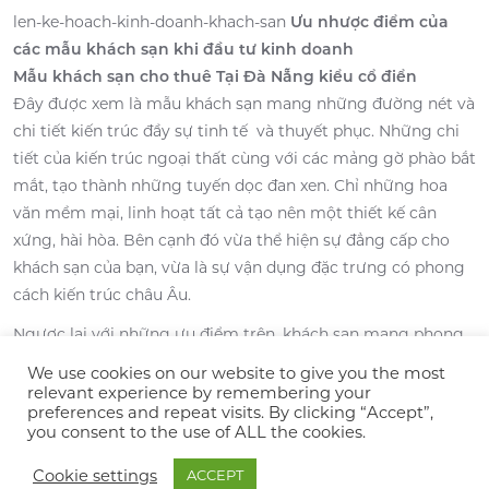
len-ke-hoach-kinh-doanh-khach-san
Ưu nhược điểm của
các mẫu khách sạn khi đầu tư kinh doanh
Mẫu khách sạn cho thuê Tại Đà Nẵng kiểu cổ điển
Đây được xem là mẫu khách sạn mang những đường nét và
chi tiết kiến trúc đầy sự tinh tế và thuyết phục. Những chi
tiết của kiến trúc ngoại thất cùng với các mảng gờ phào bắt
mắt, tạo thành những tuyến dọc đan xen. Chỉ những hoa
văn mềm mại, linh hoạt tất cả tạo nên một thiết kế cân
xứng, hài hòa. Bên cạnh đó vừa thể hiện sự đẳng cấp cho
khách sạn của bạn, vừa là sự vận dụng đặc trưng có phong
cách kiến trúc châu Âu.
Ngược lại với những ưu điểm trên, khách sạn mang phong
cách cổ điển lại khá kén chọn không gian. Do đặc trưng
We use cookies on our website to give you the most
chính là độ lớn và sự tỉ mỉ trong các chi tiết nên kiểu phong
relevant experience by remembering your
preferences and repeat visits. By clicking “Accept”,
cách này thường được ứng dụng trong không gian rộng. Và
you consent to the use of ALL the cookies.
chi phí cho nội thất theo phong cách cổ điển cũng tốn
không kém. Bởi giá thành của vật dụng trang trí như đèn
Cookie settings
ACCEPT