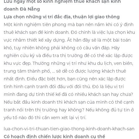
Lưu ngay một số kinh nghiệm thuê khách sạn kinh
doanh Đà Nẵng
Lựa chọn những vị trí đắc địa, thuận lợi giao thông
Một kinh nghiệm tiên phong mà bạn nên nắm khi có ý định
thuê khách sạn để kinh doanh. Đó chính là việc lựa chọn khu
vực nhằm thiết kế xây dựng. Ắt hẳn đây sẽ là một bài toán
khó, tuy nhiên không phải không có câu vấn đáp. Hãy
nghiên cứu kỹ và điều tra thị trường để có thể xác lập được
khu vực đẹp. Thường những vị trí như khu du lịch, ven biển,
trung tâm thành phố, … sẽ dễ có được lượng khách thuê
nhất định. Điều đặc biệt hơn, bạn cũng nên xác lập được
tình hình cạnh tranh đối đầu với đối thủ. Đó là liệu vị trí
mình đang dự tính thiế kế đã có nhiều khách sạn hay chưa?
Nếu bắt đầu kinh doanh thì khách sạn của mình có thể cạnh
tranh nổi trên thị trường hay không? Nếu không đủ tự tin ở
yếu tố nào đó thì cần xem xét lại vị trí.
lua-chon-vi-tri-thuan-tien-giao-thong-kinh-doanh-khach-san
Có hoạch định chiến lược kinh doanh cụ thể