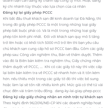
doanh bạn cần đăng ký thành lập công ty mới. Hoặc đăng
ký chi nhánh tùy thuộc vào lựa chọn của cá nhân
Đăng ký lại giấy phép PCCC
Khi bắt đầu thuê khách sạn để kinh doanh tại Đà Nẵng, thì
trong đó giấy phép PCCC là một trong những loại giấy
phép bắt buộc phải có. Và là một trong những loại giấy
phép tốn kinh phí nhất. Đối với khách sạn quy mô 5 tầng
trở lên hoặc có khối tích 5000 m3 trở lên thì bạn yêu cầu
chủ khách sạn cung cấp hồ sơ PCCC ban đầu. Gồm các giấy
phép sau: Công văn nghiệm thu, Bản vẽ thẩm duyệt. Thêm
vào đó là Biên bản kiểm tra nghiệm thu, Giấy chứng nhận
thẩm duyệt về PCCC, …. Khi có các giấy tờ này thì việc cấp
lại biên bản kiểm tra về PCCC sẽ nhanh hơn và ít tốn kém
hơn. nếu thiếu một trong các giấy tờ đó thì việc bổ sung
hoặc làm lại sẽ tốn rất nhiều kinh phí. Mức giá có thể từ vài
chục đến vài trăm triệu đồng. dang-ky-lai-giay-phep-pccc
Đăng ký cấp giấy chứng nhận an ninh trật tự khách sạn
Theo Nghị định 96/2016/NĐ-CP khi các doanh nghiệp hoạt