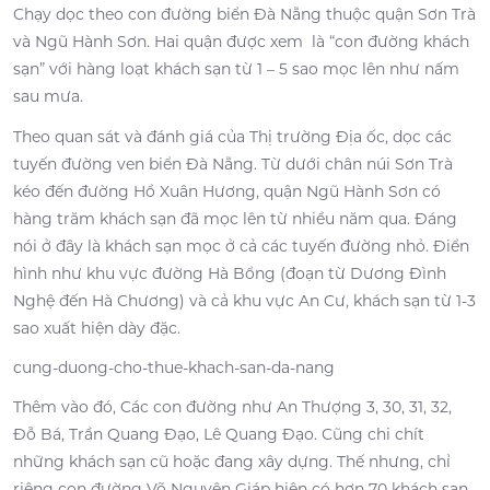
Chạy dọc theo con đường biển Đà Nẵng thuộc quận Sơn Trà
và Ngũ Hành Sơn. Hai quận được xem là “con đường khách
sạn” với hàng loạt khách sạn từ 1 – 5 sao mọc lên như nấm
sau mưa.
Theo quan sát và đánh giá của Thị trường Địa ốc, dọc các
tuyến đường ven biển Đà Nẵng. Từ dưới chân núi Sơn Trà
kéo đến đường Hồ Xuân Hương, quận Ngũ Hành Sơn có
hàng trăm khách sạn đã mọc lên từ nhiều năm qua. Đáng
nói ở đây là khách sạn mọc ở cả các tuyến đường nhỏ. Điển
hình như khu vực đường Hà Bổng (đoạn từ Dương Đình
Nghệ đến Hà Chương) và cả khu vực An Cư, khách sạn từ 1-3
sao xuất hiện dày đặc.
cung-duong-cho-thue-khach-san-da-nang
Thêm vào đó, Các con đường như An Thượng 3, 30, 31, 32,
Đỗ Bá, Trần Quang Đạo, Lê Quang Đạo. Cũng chi chít
những khách sạn cũ hoặc đang xây dựng. Thế nhưng, chỉ
riêng con đường Võ Nguyên Giáp hiện có hơn 70 khách sạn