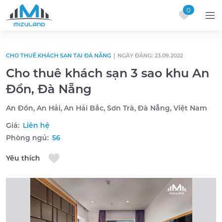
0
Skip to content
CHO THUÊ KHÁCH SẠN TẠI ĐÀ NẴNG
|
NGÀY ĐĂNG: 23.09.2022
Cho thuê khách sạn 3 sao khu An
Đồn, Đà Nẵng
An Đồn, An Hải, An Hải Bắc, Sơn Trà, Đà Nẵng, Việt Nam
Giá:
Liên hệ
Phòng ngủ:
56
Yêu thích