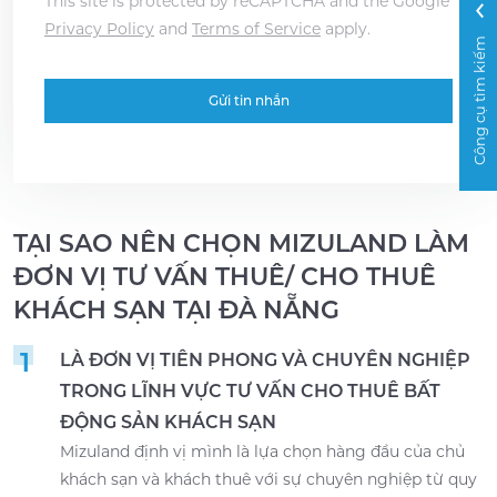
This site is protected by reCAPTCHA and the Google
Privacy Policy
and
Terms of Service
apply.
Công cụ tìm kiếm
TẠI SAO NÊN CHỌN MIZULAND LÀM
ĐƠN VỊ TƯ VẤN THUÊ/ CHO THUÊ
KHÁCH SẠN TẠI ĐÀ NẴNG
1
LÀ ĐƠN VỊ TIÊN PHONG VÀ CHUYÊN NGHIỆP
TRONG LĨNH VỰC TƯ VẤN CHO THUÊ BẤT
ĐỘNG SẢN KHÁCH SẠN
Mizuland định vị mình là lựa chọn hàng đầu của chủ
khách sạn và khách thuê với sự chuyên nghiệp từ quy