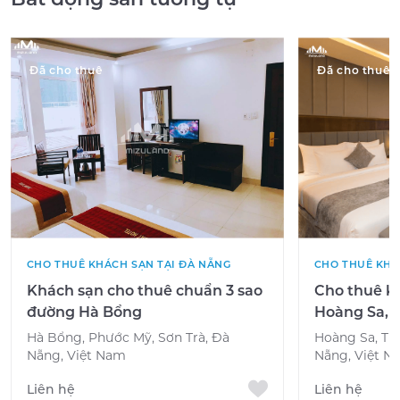
Đã cho thuê
Đã cho thuê
CHO THUÊ KHÁCH SẠN TẠI ĐÀ NẴNG
CHO THUÊ KHÁ
Khách sạn cho thuê chuẩn 3 sao
Cho thuê k
đường Hà Bổng
Hoàng Sa,
Hà Bổng, Phước Mỹ, Sơn Trà, Đà
Hoàng Sa, Th
Nẵng, Việt Nam
Nẵng, Việt N
Liên hệ
Liên hệ