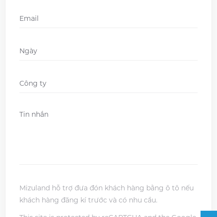
Email
*
Ngày
DD
slash
Company
*
MM
slash
Message
*
YYYY
Mizuland hỗ trợ đưa đón khách hàng bằng ô tô nếu
khách hàng đăng kí trước và có nhu cầu.