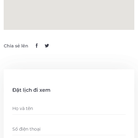
Chia sẻ lên
Đặt lịch đi xem
Name
*
Phone
*