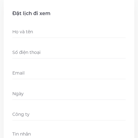
Đặt lịch đi xem
Name
*
Phone
*
Email
*
Ngày
DD
slash
Company
*
MM
slash
Message
*
YYYY