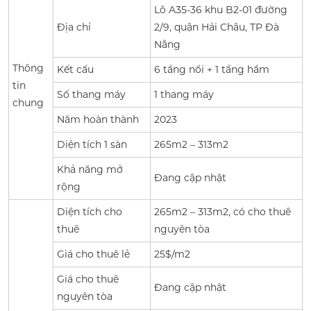
Lô A35-36 khu B2-01 đường
Địa chỉ
2/9, quận Hải Châu, TP Đà
Nẵng
Thông
Kết cấu
6 tầng nổi + 1 tầng hầm
tin
Số thang máy
1 thang máy
chung
Năm hoàn thành
2023
Diện tích 1 sàn
265m2 – 313m2
Khả năng mở
Đang cập nhật
rộng
Diện tích cho
265m2 – 313m2, có cho thuê
thuê
nguyên tòa
Giá cho thuê lẻ
25$/m2
Giá cho thuê
Đang cập nhật
nguyên tòa