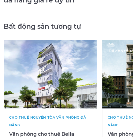
đà nẵng giá rẻ uy tín
Bất động sản tương tự
Đã cho thuê
CHO THUÊ NGUYÊN TÒA VĂN PHÒNG ĐÀ
CHO THUÊ NGU
NẴNG
NẴNG
Văn phòng cho thuê Bella
Văn phòng c