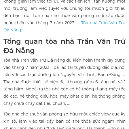
không gian làm việc tối ưu và các tiện ích , tận hưởng một
môi trường làm việc tuyệt vời. Chúng tôi muốn giới thiệu
đến bạn một tòa nhà cho thuê văn phòng mới sắp được
hoàn thiện vào tháng 7 năm 2023 –
Tòa nhà Trần Văn Trứ
Đà Nẵng
.
Tổng quan tòa nhà Trần Văn Trứ
Đà Nẵng
Tòa nhà Trần Văn Trứ Đà Nẵng dự kiến hoàn thành xây dựng
vào tháng 7 năm 2023. Tọa lạc tại tuyến đường đắc địa, nối
liền với các trục đường lớn Nguyễn Văn Linh, Bạch Đằng, …
Tòa nhà được thiết kế hiện đại, thoáng gồm 6 tầng nổi và 1
tầng hầm. Ngoài ra tòa nhà còn có hệ thống thang máy tốc
độ cao, hệ thống điều hòa, máy phát điện, hệ thống phòng
cháy chữa cháy đạt tiêu chuẩn, …
Tòa nhà cho thuê văn phòng sở hữu một chiếc view cực kỳ
xịn sò, làm việc tại đây bạn có thể thỏa sức ngắm nhìn
khung cảnh đẹp như “trời Tây” giữa lòng Đà thành. Hơn nữa,