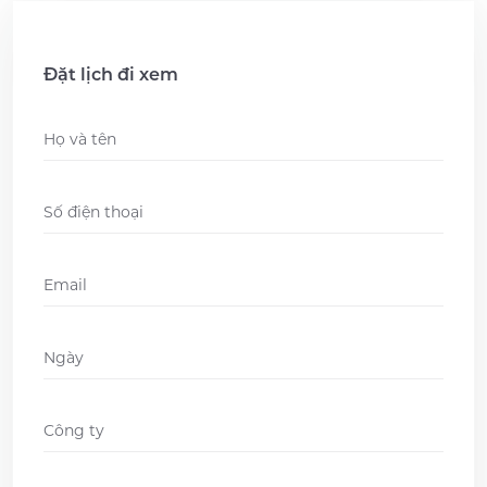
Đặt lịch đi xem
Name
*
Phone
*
Email
*
Ngày
DD
slash
Company
*
MM
slash