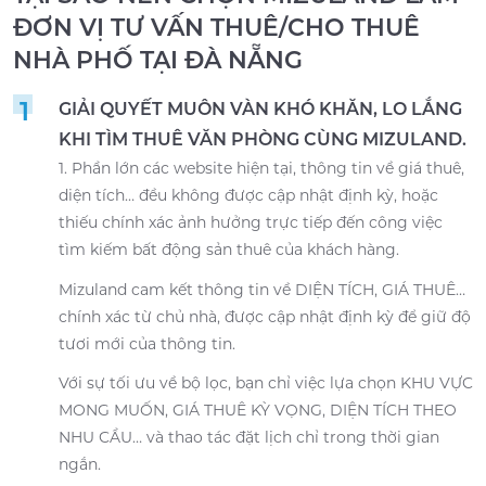
ĐƠN VỊ TƯ VẤN THUÊ/CHO THUÊ
NHÀ PHỐ TẠI ĐÀ NẴNG
1
GIẢI QUYẾT MUÔN VÀN KHÓ KHĂN, LO LẮNG
KHI TÌM THUÊ VĂN PHÒNG CÙNG MIZULAND.
1. Phần lớn các website hiện tại, thông tin về giá thuê,
diện tích… đều không được cập nhật định kỳ, hoặc
thiếu chính xác ảnh hưởng trực tiếp đến công việc
tìm kiếm bất động sản thuê của khách hàng.
Mizuland cam kết thông tin về DIỆN TÍCH, GIÁ THUÊ…
chính xác từ chủ nhà, được cập nhật định kỳ để giữ độ
tươi mới của thông tin.
Với sự tối ưu về bộ lọc, bạn chỉ việc lựa chọn KHU VỰC
MONG MUỐN, GIÁ THUÊ KỲ VỌNG, DIỆN TÍCH THEO
NHU CẦU… và thao tác đặt lịch chỉ trong thời gian
ngắn.