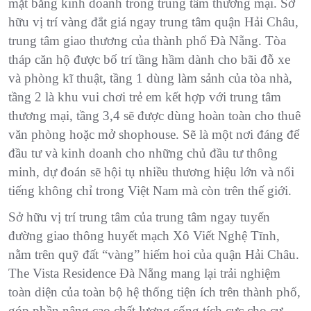
mặt bằng kinh doanh trong trung tâm thương mại. Sở
hữu vị trí vàng đắt giá ngay trung tâm quận Hải Châu,
trung tâm giao thương của thành phố Đà Nẵng. Tòa
tháp căn hộ được bố trí tầng hầm dành cho bãi đỗ xe
và phòng kĩ thuật, tầng 1 dùng làm sảnh của tòa nhà,
tầng 2 là khu vui chơi trẻ em kết hợp với trung tâm
thương mại, tầng 3,4 sẽ được dùng hoàn toàn cho thuê
văn phòng hoặc mở shophouse. Sẽ là một nơi đáng để
đầu tư và kinh doanh cho những chủ đầu tư thông
minh, dự đoán sẽ hội tụ nhiều thương hiệu lớn và nổi
tiếng không chỉ trong Việt Nam mà còn trên thế giới.
Sở hữu vị trí trung tâm của trung tâm ngay tuyến
đường giao thông huyết mạch Xô Viết Nghệ Tĩnh,
nằm trên quỹ đất “vàng” hiếm hoi của quận Hải Châu.
The Vista Residence Đà Nẵng mang lại trải nghiệm
toàn diện của toàn bộ hệ thống tiện ích trên thành phố,
góp phần nâng cao chất lượng sống tích cực cho cư