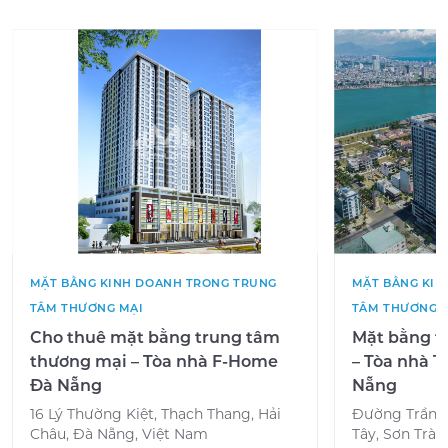
MẶT BẰNG KINH DOANH TRONG TRUNG
MẶT BẰNG KIN
TÂM THƯƠNG MẠI
TÂM THƯƠNG 
Cho thuê mặt bằng trung tâm
Mặt bằng t
thương mại – Tòa nhà F-Home
– Tòa nhà 
Đà Nẵng
Nẵng
16 Lý Thường Kiệt, Thạch Thang, Hải
Đường Trần H
Châu, Đà Nẵng, Việt Nam
Tây, Sơn Trà,