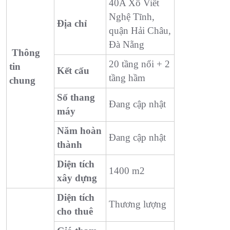
40A Xô Viết
Nghệ Tĩnh,
Địa chỉ
quận Hải Châu,
Đà Nẵng
Thông
20 tầng nổi + 2
tin
Kết cấu
tầng hầm
chung
Số thang
Đang cập nhật
máy
Năm hoàn
Đang cập nhật
thành
Diện tích
1400 m2
xây dựng
Diện tích
Thương lượng
cho thuê